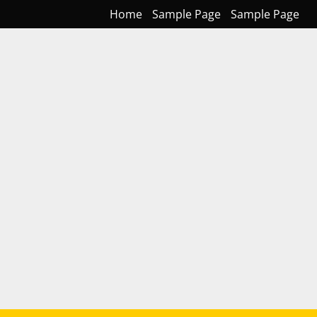
Home
Sample Page
Sample Page