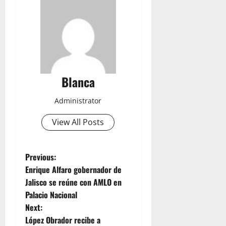
Blanca
Administrator
View All Posts
P
Previous:
Enrique Alfaro gobernador de
o
Jalisco se reúne con AMLO en
Palacio Nacional
s
Next:
t
López Obrador recibe a