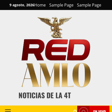
Skip
Home
Sample Page
Sample Page
9 agosto, 2026
to
content
NOTICIAS DE LA 4T
EN VIVO