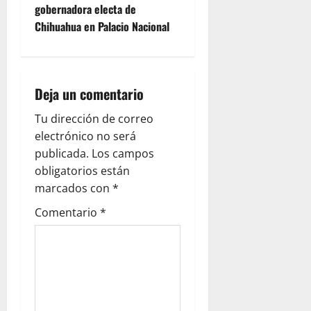
gobernadora electa de
n
Chihuahua en Palacio Nacional
a
v
Deja un comentario
i
Tu dirección de correo
g
electrónico no será
publicada.
Los campos
a
obligatorios están
marcados con
*
t
Comentario
*
i
o
n