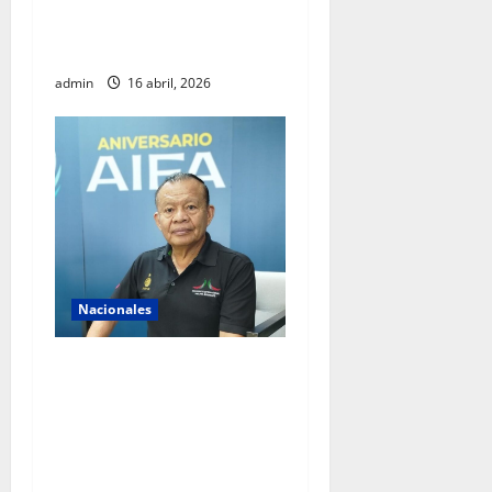
diálogo internacional y
promover agenda de paz
admin
16 abril, 2026
Nacionales
AIFA supera 18 millones de
pasajeros a cuatro años de
operación y alista sus
servicios de cara al Mundial
2026