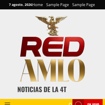
Skip
Home
Sample Page
Sample Page
7 agosto, 2026
to
content
NOTICIAS DE LA 4T
EN VIVO