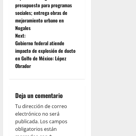
o
presupuesto para programas
sociales; entrega obras de
s
mejoramiento urbano en
t
Nogales
Next:
n
Gobierno federal atiende
impacto de explosión de ducto
a
en Golfo de México: López
v
Obrador
i
g
Deja un comentario
a
Tu dirección de correo
electrónico no será
t
publicada.
Los campos
i
obligatorios están