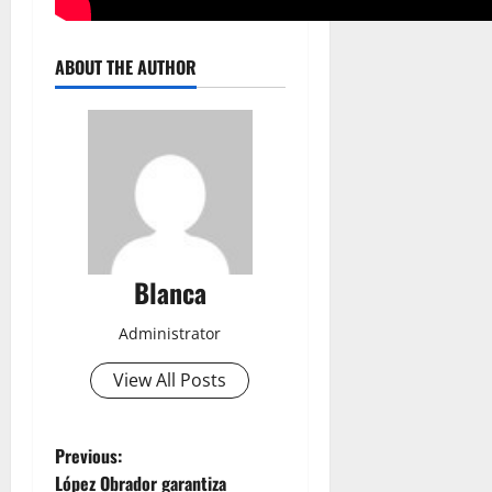
ABOUT THE AUTHOR
Blanca
Administrator
View All Posts
P
Previous:
López Obrador garantiza