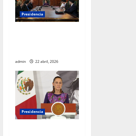
Presidencia
Sheinbaum se reúne con el
Alto Comisionado de la ONU
para los Derechos Humanos,
Volker Türk
admin
22 abril, 2026
Presidencia
Sheinbaum viaja a
Barcelona para fortalecer