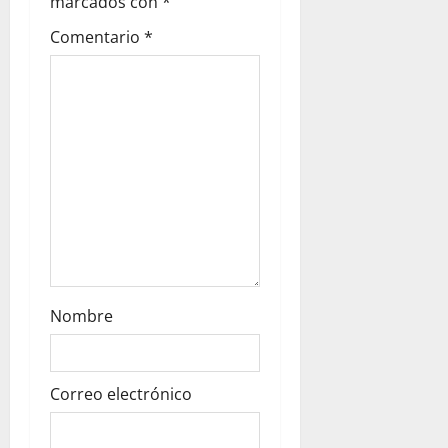
marcados con
*
o
Comentario
*
n
Nombre
Correo electrónico