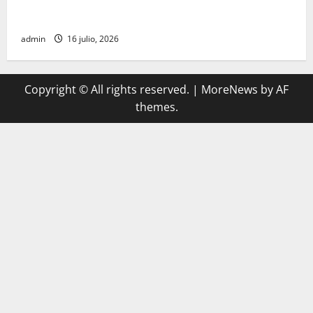
participación de ministros de culto en su proceso de
registro
admin
16 julio, 2026
Copyright © All rights reserved.
|
MoreNews
by AF
themes.