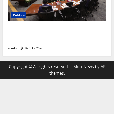
Política
INE aprueba multa contra México Tiene Vida por
participación de ministros de culto en su proceso de
registro
admin
16 julio, 2026
Copyright © All rights reserved.
|
MoreNews
by AF
themes.