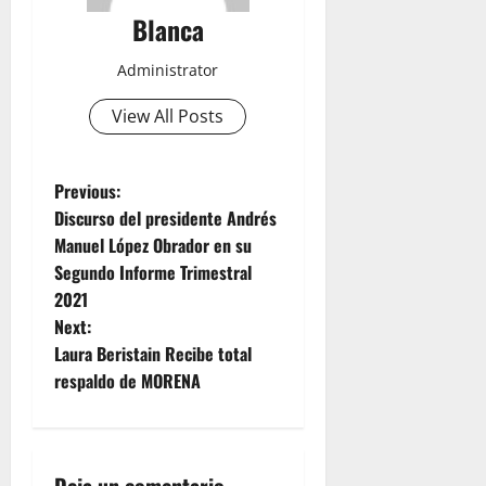
Blanca
Administrator
View All Posts
P
Previous:
Discurso del presidente Andrés
o
Manuel López Obrador en su
Segundo Informe Trimestral
s
2021
t
Next:
Laura Beristain Recibe total
n
respaldo de MORENA
a
v