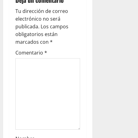
Deja un comentario
i
Tu dirección de correo
g
electrónico no será
publicada.
Los campos
a
obligatorios están
marcados con
*
t
Comentario
*
i
o
n