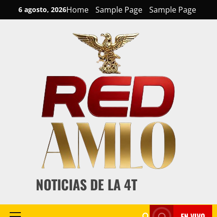
Skip
Home
Sample Page
Sample Page
6 agosto, 2026
to
content
NOTICIAS DE LA 4T
EN VIVO