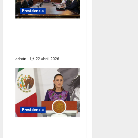
Presidencia
Sheinbaum se reúne con el
Alto Comisionado de la ONU
para los Derechos Humanos,
Volker Türk
admin
22 abril, 2026
Presidencia
Sheinbaum viaja a
Barcelona para fortalecer