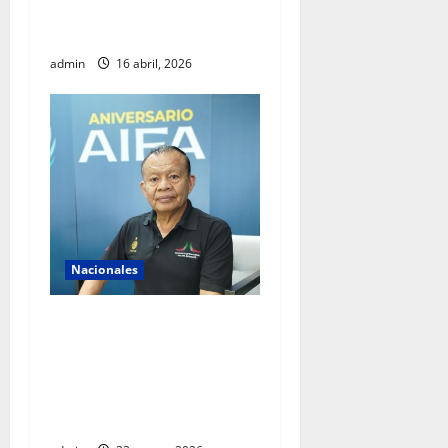
diálogo internacional y
promover agenda de paz
admin
16 abril, 2026
Nacionales
AIFA supera 18 millones de
pasajeros a cuatro años de
operación y alista sus
servicios de cara al Mundial
2026