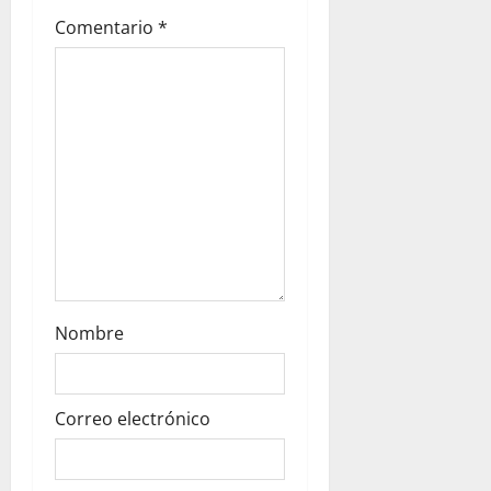
t
Comentario
*
i
o
n
Nombre
Correo electrónico