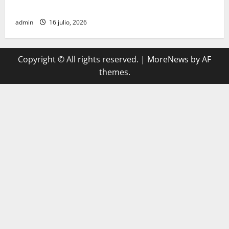
registro
admin
16 julio, 2026
Copyright © All rights reserved.
|
MoreNews
by AF
themes.