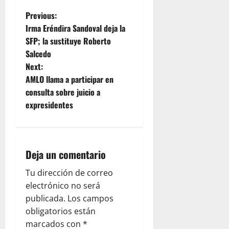
P
Previous:
Irma Eréndira Sandoval deja la
o
SFP; la sustituye Roberto
Salcedo
s
Next:
t
AMLO llama a participar en
consulta sobre juicio a
n
expresidentes
a
v
Deja un comentario
i
Tu dirección de correo
g
electrónico no será
publicada.
Los campos
a
obligatorios están
marcados con
*