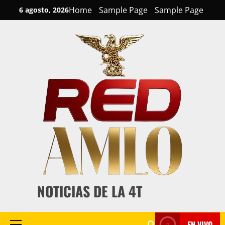
Skip
Home
Sample Page
Sample Page
6 agosto, 2026
to
content
NOTICIAS DE LA 4T
EN VIVO