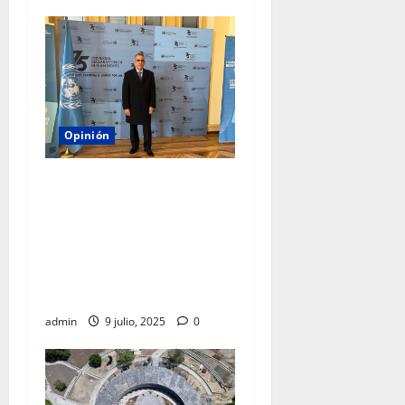
Opinión
Humbertus Pérez Espinoza:
defensor de Derechos
Humanos y candidato a la
Codhem, propone reformar
el régimen de condominios
en México
admin
9 julio, 2025
0