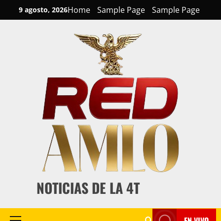
Skip
Home
Sample Page
Sample Page
9 agosto, 2026
to
content
NOTICIAS DE LA 4T
EN VIVO