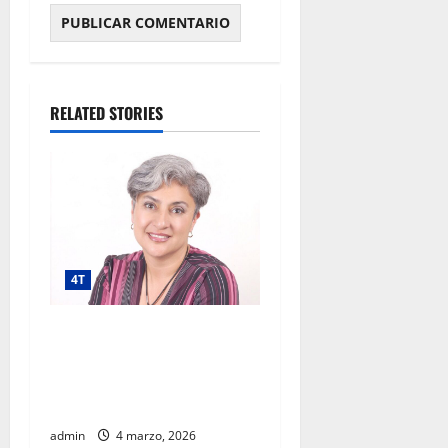
RELATED STORIES
4T
Megaproyecto con
prospectiva: luces, sombras
y lecciones del AIFA según
experta regional
admin
4 marzo, 2026