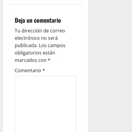
v
i
Deja un comentario
g
Tu dirección de correo
electrónico no será
a
publicada.
Los campos
obligatorios están
t
marcados con
*
i
Comentario
*
o
n