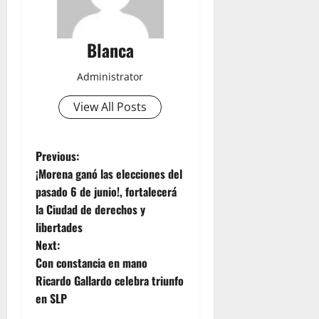
Blanca
Administrator
View All Posts
P
Previous:
¡Morena ganó las elecciones del
o
pasado 6 de junio!, fortalecerá
la Ciudad de derechos y
s
libertades
t
Next:
Con constancia en mano
n
Ricardo Gallardo celebra triunfo
en SLP
a