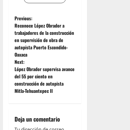
P
Previous:
Reconoce López Obrador a
o
trabajadores de la construcción
en supervisión de obra de
s
autopista Puerto Escondido-
t
Oaxaca
Next:
n
López Obrador supervisa avance
del 55 por ciento en
a
construcción de autopista
v
Mitla-Tehuantepec II
i
g
Deja un comentario
Tu dirección de correo