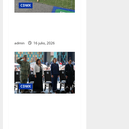
CDMX
SSC realiza jornada de
adopción en la Glorieta de
Insurgentes
admin
16 julio, 2026
CDMX
Clara Brugada afirma que
junio registró la cifra más
baja de homicidios en 15
años, en pleno Mundial