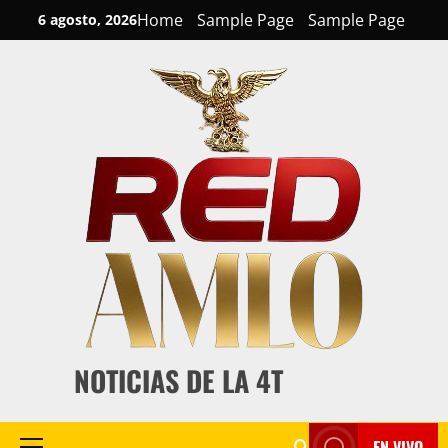
Skip
Home
Sample Page
Sample Page
6 agosto, 2026
to
content
NOTICIAS DE LA 4T
EN VIVO