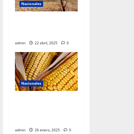
Nacionales
La sequía azota al país y se
está extendiendo
aceleradamente
admin
22 abril, 2025
0
Nacionales
Sheinbaum envía al
Congreso de la Unión
reforma constitucional para
proteger el maíz mexicano
admin
26 enero, 2025
0