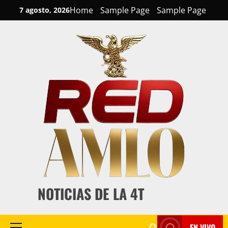
Skip
Home
Sample Page
Sample Page
7 agosto, 2026
to
content
NOTICIAS DE LA 4T
EN VIVO