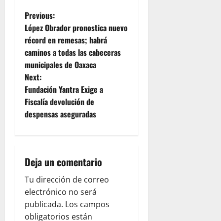
P
Previous:
López Obrador pronostica nuevo
o
récord en remesas; habrá
caminos a todas las cabeceras
s
municipales de Oaxaca
t
Next:
Fundación Yantra Exige a
n
Fiscalía devolución de
despensas aseguradas
a
v
i
Deja un comentario
g
Tu dirección de correo
electrónico no será
a
publicada.
Los campos
obligatorios están