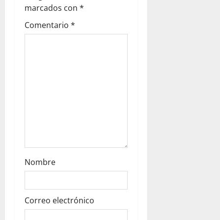
t
marcados con
*
i
Comentario
*
o
n
Nombre
Correo electrónico