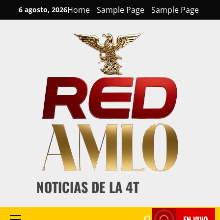
Skip
Home
Sample Page
Sample Page
6 agosto, 2026
to
content
NOTICIAS DE LA 4T
EN VIVO