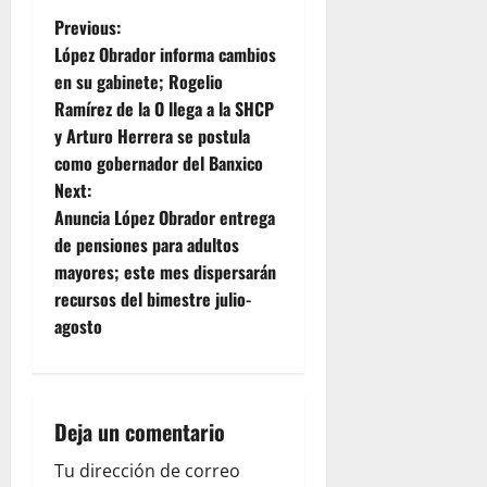
P
Previous:
López Obrador informa cambios
o
en su gabinete; Rogelio
Ramírez de la O llega a la SHCP
s
y Arturo Herrera se postula
t
como gobernador del Banxico
Next:
n
Anuncia López Obrador entrega
de pensiones para adultos
a
mayores; este mes dispersarán
v
recursos del bimestre julio-
agosto
i
g
Deja un comentario
a
Tu dirección de correo