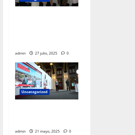
El recurso público jamás
debe ir a los bolsillos de un
gobernante, es para obras y
programas sociales:
Sheinbaum
admin
27 julio, 2025
0
Uncategorized
Sheinbaum anuncia inicio de
construcción de trenes a
Pachuca y Querétaro
admin
21 mayo, 2025
0