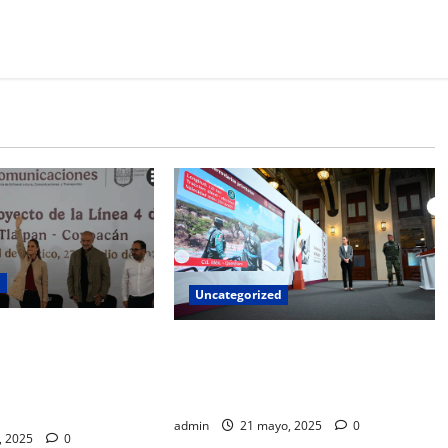
d
Uncategorized
lico jamás debe ir a
Sheinbaum anuncia inicio de
de un gobernante, es
construcción de trenes a Pachuca y
rogramas sociales:
Querétaro
admin
21 mayo, 2025
0
o, 2025
0