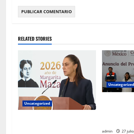
RELATED STORIES
Uncategorize
El recurso púb
Uncategorized
los bolsillos 
para obras y p
Gobierno federal exige
Sheinbaum
aclaraciones a Chihuahua por
admin
27 juli
colaboración con EU fuera del