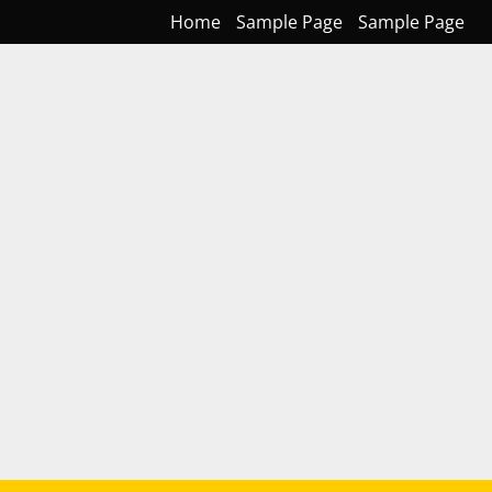
Home
Sample Page
Sample Page