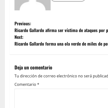
P
Previous:
Ricardo Gallardo afirma ser víctima de ataques por pa
o
Next:
s
Ricardo Gallardo forma una ola verde de miles de p
t
n
Deja un comentario
a
Tu dirección de correo electrónico no será publicad
v
Comentario
*
i
g