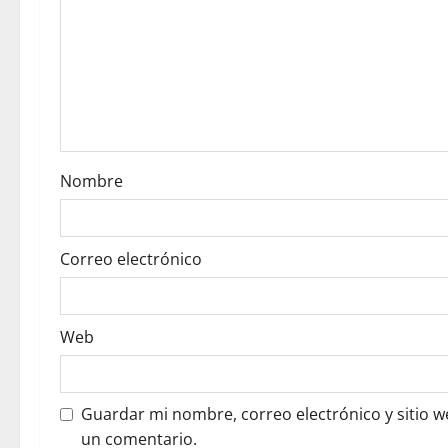
a
t
i
o
Nombre
n
Correo electrónico
Web
Guardar mi nombre, correo electrónico y sitio 
un comentario.