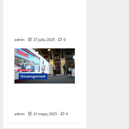
El recurso público jamás
debe ir a los bolsillos de un
gobernante, es para obras y
programas sociales:
Sheinbaum
admin
27 julio, 2025
0
Uncategorized
Sheinbaum anuncia inicio de
construcción de trenes a
Pachuca y Querétaro
admin
21 mayo, 2025
0