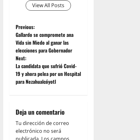
View All Posts
P
Previous:
Gallardo se compromete ana
o
Vida sin Miedo al ganar las
elecciones para Gobernador
s
Next:
t
La candidata que sufrió Covid-
19 y ahora pelea por un Hospital
n
para Nezahualcóyotl
a
v
Deja un comentario
i
Tu dirección de correo
g
electrónico no será
publicada.
Los campos