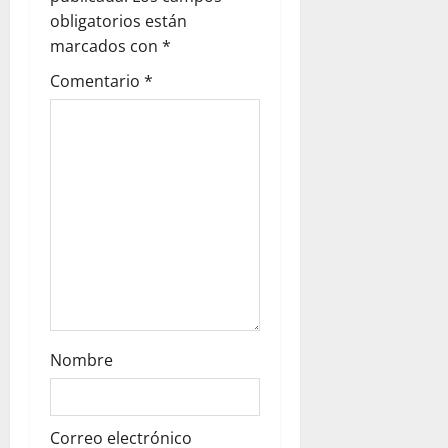
a
obligatorios están
marcados con
*
t
Comentario
*
i
o
n
Nombre
Correo electrónico