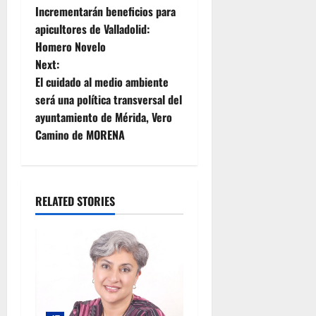
Incrementarán beneficios para
o
apicultores de Valladolid:
Homero Novelo
s
Next:
t
El cuidado al medio ambiente
será una política transversal del
n
ayuntamiento de Mérida, Vero
Camino de MORENA
a
v
i
RELATED STORIES
g
a
t