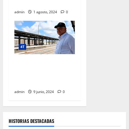
POR CIENTO
admin
1 agosto, 2024
0
4T
“Vamos a entregar buenas
cuentas al pueblo de
México”, afirma presidente
al supervisar Tren Maya
admin
9 junio, 2024
0
HISTORIAS DESTACADAS