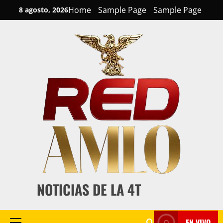
Skip
Home
Sample Page
Sample Page
8 agosto, 2026
to
content
NOTICIAS DE LA 4T
EN VIVO