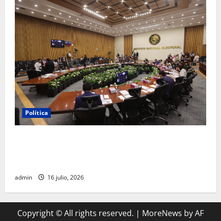
Política
INE aprueba multa contra México Tiene Vida por
participación de ministros de culto en su proceso de
registro
admin
16 julio, 2026
Copyright © All rights reserved.
|
MoreNews
by AF