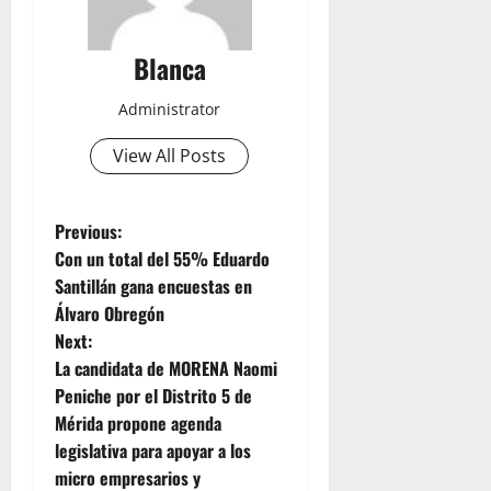
Blanca
Administrator
View All Posts
P
Previous:
Con un total del 55% Eduardo
o
Santillán gana encuestas en
Álvaro Obregón
s
Next:
t
La candidata de MORENA Naomi
Peniche por el Distrito 5 de
n
Mérida propone agenda
legislativa para apoyar a los
a
micro empresarios y