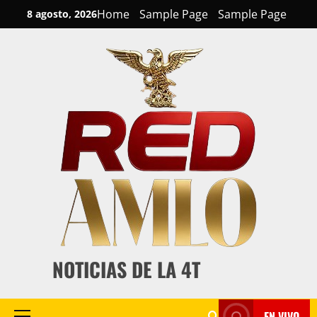
Skip
Home
Sample Page
Sample Page
8 agosto, 2026
to
content
NOTICIAS DE LA 4T
EN VIVO