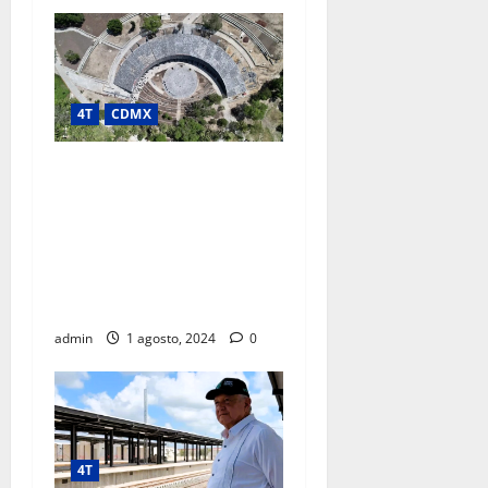
4T
CDMX
PROYECTO CHAPULTEPEC
LLEVA DESARROLLO
CULTURAL Y AMBIENTAL A
COLONIAS POPULARES;
REGISTRA AVANCE DE 92
POR CIENTO
admin
1 agosto, 2024
0
4T