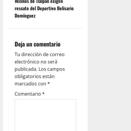
t
Vecinos de Tlalpan exigen
rescate del Deportivo Belisario
n
Domínguez
a
v
Deja un comentario
i
Tu dirección de correo
g
electrónico no será
publicada.
Los campos
a
obligatorios están
marcados con
*
t
Comentario
*
i
o
n