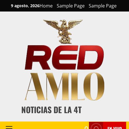
Skip
Home
Sample Page
Sample Page
9 agosto, 2026
to
content
NOTICIAS DE LA 4T
EN VIVO