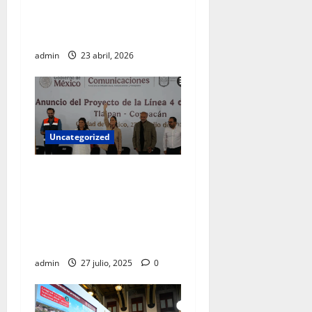
aclaraciones a Chihuahua
por colaboración con EU
fuera del marco legal
admin
23 abril, 2026
Uncategorized
El recurso público jamás
debe ir a los bolsillos de un
gobernante, es para obras y
programas sociales:
Sheinbaum
admin
27 julio, 2025
0