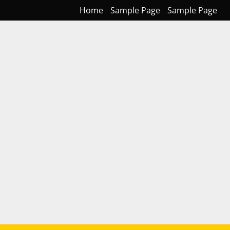
Home
Sample Page
Sample Page