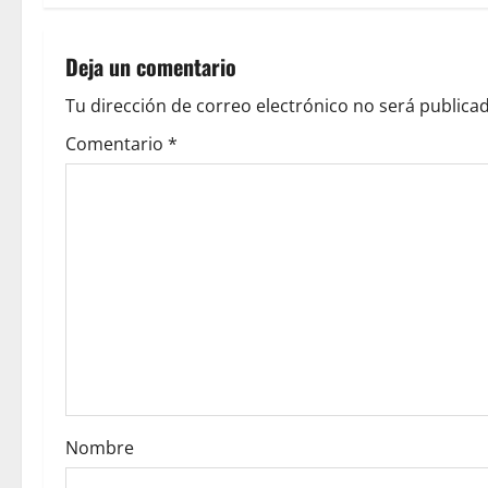
t
n
Deja un comentario
a
Tu dirección de correo electrónico no será publicad
v
Comentario
*
i
g
a
t
i
o
Nombre
n