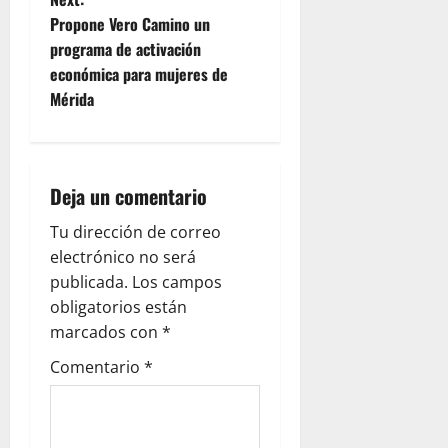
s
Propone Vero Camino un
t
programa de activación
económica para mujeres de
n
Mérida
a
v
Deja un comentario
i
Tu dirección de correo
g
electrónico no será
publicada.
Los campos
a
obligatorios están
marcados con
*
t
Comentario
*
i
o