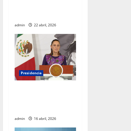
Alto Comisionado de la ONU
para los Derechos Humanos,
Volker Türk
admin
22 abril, 2026
Presidencia
Sheinbaum viaja a
Barcelona para fortalecer
diálogo internacional y
promover agenda de paz
admin
16 abril, 2026