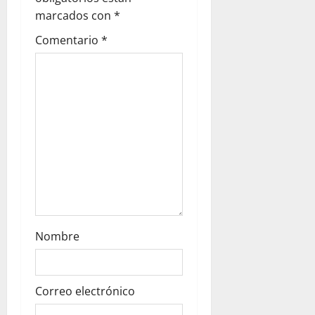
i
marcados con
*
Comentario
*
o
n
Nombre
Correo electrónico