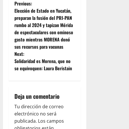
P
Previous:
Elección de Estado en Yucatán,
o
preparan la fusión del PRI-PAN
rumbo al 2024 y tapizan Mérida
s
de espectaculares con ominoso
t
gasto mientras MORENA donó
sus recursos para vacunas
n
Next:
Solidaridad es Morena, que no
a
se equivoquen: Laura Beristain
v
i
Deja un comentario
g
Tu dirección de correo
a
electrónico no será
publicada.
Los campos
t
obligatorios están