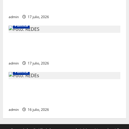
Clara Brugada destaca impacto económico y
turístico del Mundial 2026 en la Ciudad de México
admin
17 julio, 2026
Política
Morena sostiene que captura de Ernesto Ruffo
corresponde a la estrategia de investigación de la
FGR
admin
17 julio, 2026
Política
INE aprueba multa contra México Tiene Vida por
participación de ministros de culto en su proceso de
registro
admin
16 julio, 2026