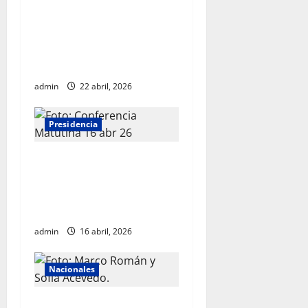
Sheinbaum se reúne con el
Alto Comisionado de la ONU
para los Derechos Humanos,
Volker Türk
admin
22 abril, 2026
Presidencia
Sheinbaum viaja a
Barcelona para fortalecer
diálogo internacional y
promover agenda de paz
admin
16 abril, 2026
Nacionales
AIFA supera 18 millones de