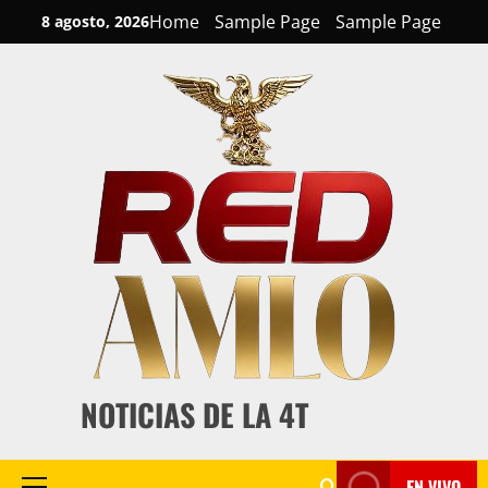
Skip
Home
Sample Page
Sample Page
8 agosto, 2026
to
content
NOTICIAS DE LA 4T
EN VIVO