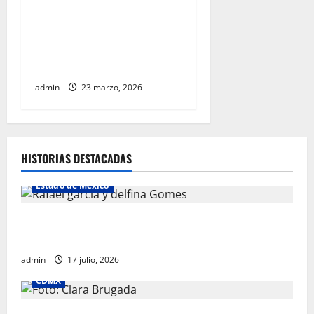
pasajeros a cuatro años de
operación y alista sus
servicios de cara al Mundial
2026
admin
23 marzo, 2026
HISTORIAS DESTACADAS
Estado de México
Rafael García destaca transparencia y justicia social
desde la Sindicatura de Ecatepec
admin
17 julio, 2026
CDMX