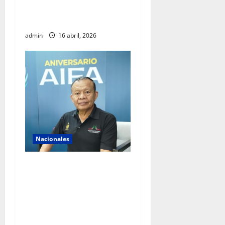
diálogo internacional y
promover agenda de paz
admin
16 abril, 2026
Nacionales
AIFA supera 18 millones de
pasajeros a cuatro años de
operación y alista sus
servicios de cara al Mundial
2026