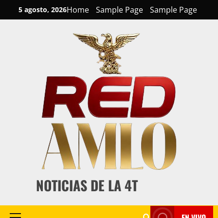
Skip
Home
Sample Page
Sample Page
5 agosto, 2026
to
content
NOTICIAS DE LA 4T
EN VIVO