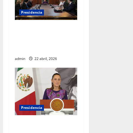
Presidencia
Sheinbaum se reúne con el
Alto Comisionado de la ONU
para los Derechos Humanos,
Volker Türk
admin
22 abril, 2026
Presidencia
Sheinbaum viaja a
Barcelona para fortalecer