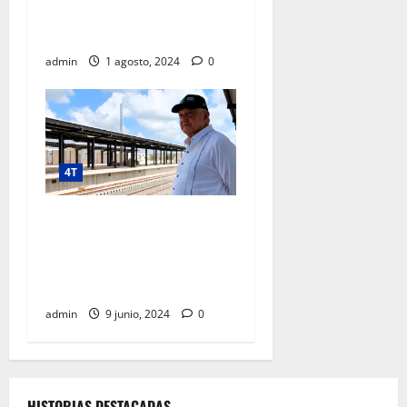
REGISTRA AVANCE DE 92
POR CIENTO
admin
1 agosto, 2024
0
4T
“Vamos a entregar buenas
cuentas al pueblo de
México”, afirma presidente
al supervisar Tren Maya
admin
9 junio, 2024
0
HISTORIAS DESTACADAS