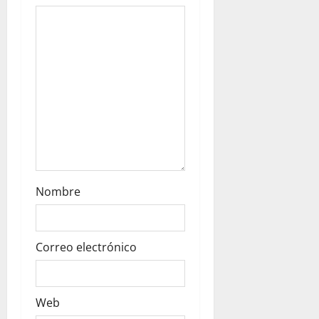
t
i
o
n
Nombre
Correo electrónico
Web