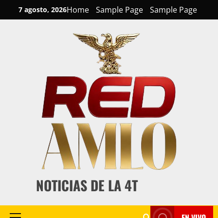
Skip
Home
Sample Page
Sample Page
7 agosto, 2026
to
content
NOTICIAS DE LA 4T
EN VIVO