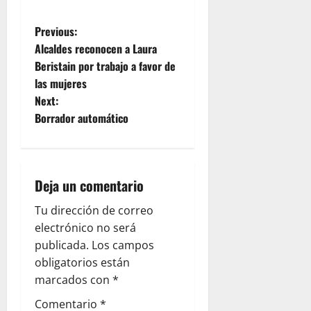
P
Previous:
Alcaldes reconocen a Laura
o
Beristain por trabajo a favor de
las mujeres
s
Next:
t
Borrador automático
n
a
Deja un comentario
v
Tu dirección de correo
electrónico no será
i
publicada.
Los campos
g
obligatorios están
marcados con
*
a
Comentario
*