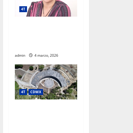
4T
Megaproyecto con
prospectiva: luces, sombras
y lecciones del AIFA según
experta regional
admin
4 marzo, 2026
4T
CDMX
PROYECTO CHAPULTEPEC
LLEVA DESARROLLO
CULTURAL Y AMBIENTAL A
COLONIAS POPULARES;