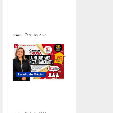
Carmen de la Rosa destaca
al Parque Ecológico Lago de
Texcoco como un modelo de
conservación, deporte y
convivencia social
admin
9 julio, 2026
Estado de México
Carmen de la Rosa se
perfila como la aspirante
más competitiva de Morena
en Nezahualcóyotl