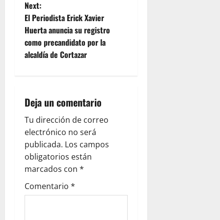
s
Next:
t
El Periodista Erick Xavier
Huerta anuncia su registro
n
como precandidato por la
alcaldía de Cortazar
a
v
i
Deja un comentario
g
Tu dirección de correo
electrónico no será
a
publicada.
Los campos
obligatorios están
t
marcados con
*
i
Comentario
*
o