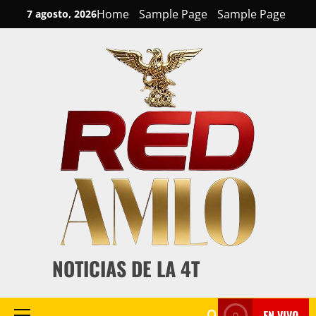
Skip
Home
Sample Page
Sample Page
7 agosto, 2026
to
content
NOTICIAS DE LA 4T
EN VIVO