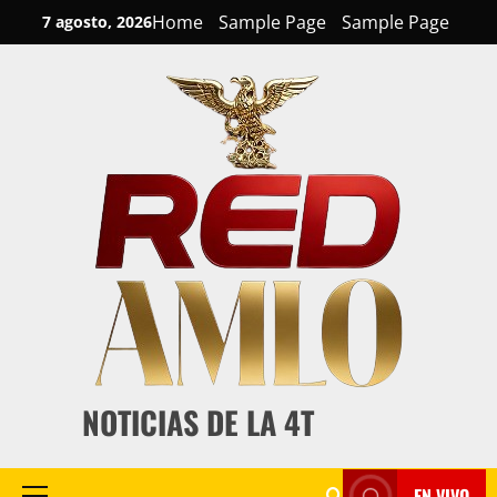
Skip
Home
Sample Page
Sample Page
7 agosto, 2026
to
content
NOTICIAS DE LA 4T
EN VIVO