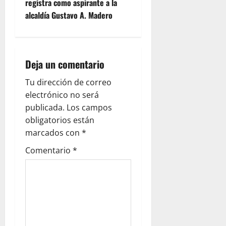
n
registra como aspirante a la
alcaldía Gustavo A. Madero
a
v
i
Deja un comentario
g
Tu dirección de correo
electrónico no será
a
publicada.
Los campos
obligatorios están
t
marcados con
*
i
Comentario
*
o
n