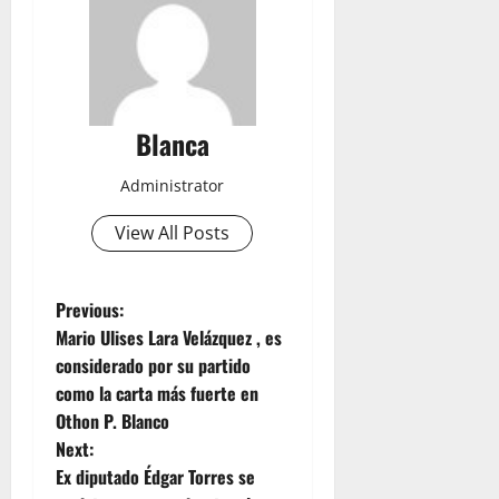
Blanca
Administrator
View All Posts
P
Previous:
Mario Ulises Lara Velázquez , es
o
considerado por su partido
como la carta más fuerte en
s
Othon P. Blanco
t
Next:
Ex diputado Édgar Torres se