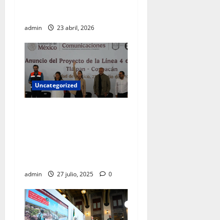
por colaboración con EU
fuera del marco legal
admin
23 abril, 2026
Uncategorized
El recurso público jamás
debe ir a los bolsillos de un
gobernante, es para obras y
programas sociales:
Sheinbaum
admin
27 julio, 2025
0