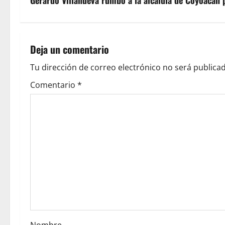
s
Gerardo Villanueva rumbo a la alcaldía de Coyoacán
t
n
Deja un comentario
a
Tu dirección de correo electrónico no será publicad
v
Comentario
*
i
g
a
t
i
o