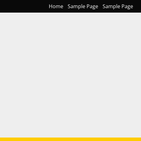
Home
Sample Page
Sample Page