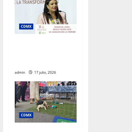
CDMX
Clara Brugada destaca
impacto económico y
turístico del Mundial 2026
en la Ciudad de México
admin
17 julio, 2026
CDMX
SSC realiza jornada de