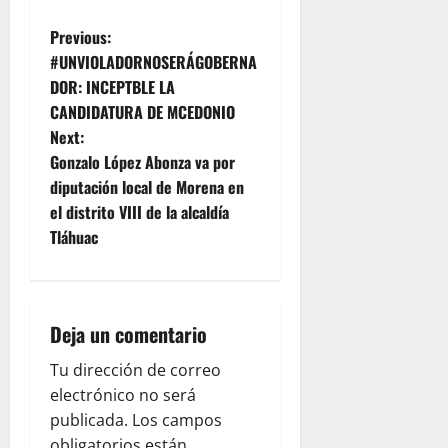
P
Previous:
#UNVIOLADORNOSERÁGOBERNA
o
DOR: INCEPTBLE LA
CANDIDATURA DE MCEDONIO
s
Next:
t
Gonzalo López Abonza va por
diputación local de Morena en
n
el distrito VIII de la alcaldía
Tláhuac
a
v
i
Deja un comentario
g
Tu dirección de correo
electrónico no será
a
publicada.
Los campos
obligatorios están