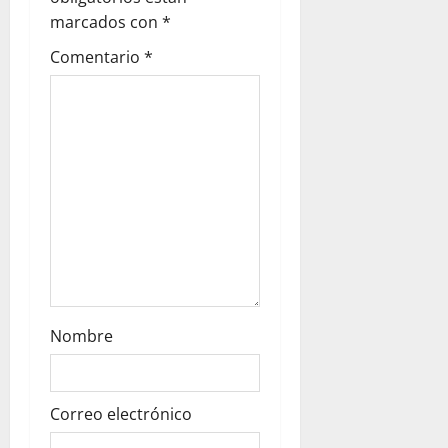
t
marcados con
*
i
Comentario
*
o
n
Nombre
Correo electrónico