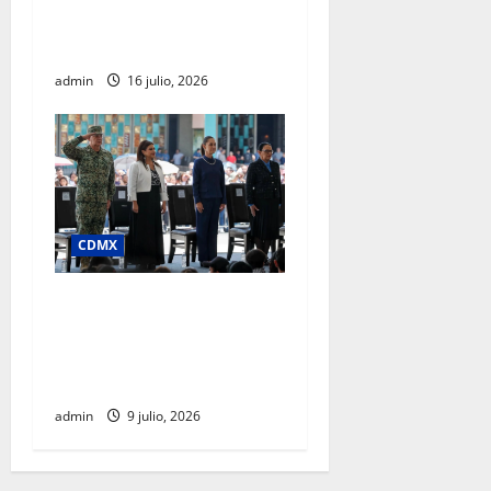
adopción en la Glorieta de
Insurgentes
admin
16 julio, 2026
CDMX
Clara Brugada afirma que
junio registró la cifra más
baja de homicidios en 15
años, en pleno Mundial
admin
9 julio, 2026