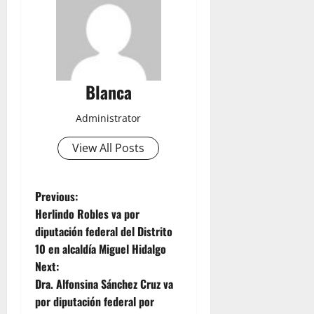
Blanca
Administrator
View All Posts
P
Previous:
Herlindo Robles va por
o
diputación federal del Distrito
10 en alcaldía Miguel Hidalgo
s
Next:
t
Dra. Alfonsina Sánchez Cruz va
por diputación federal por