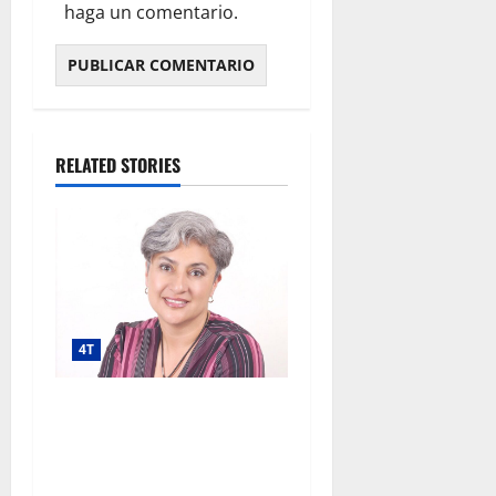
haga un comentario.
RELATED STORIES
4T
Megaproyecto con
prospectiva: luces, sombras
y lecciones del AIFA según
experta regional