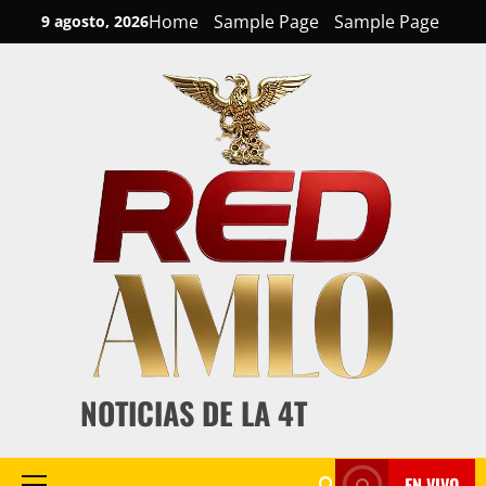
Skip
Home
Sample Page
Sample Page
9 agosto, 2026
to
content
NOTICIAS DE LA 4T
EN VIVO