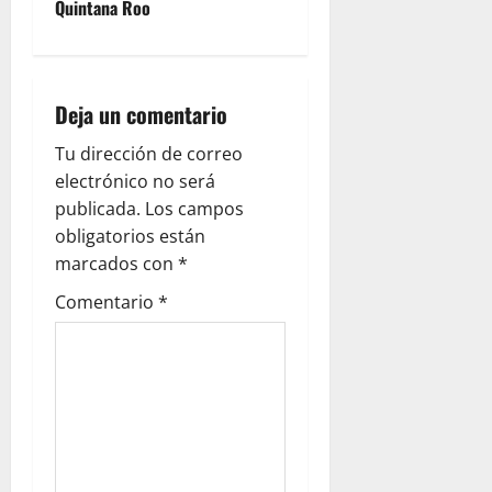
n
Quintana Roo
a
v
Deja un comentario
i
Tu dirección de correo
g
electrónico no será
publicada.
Los campos
a
obligatorios están
marcados con
*
t
Comentario
*
i
o
n