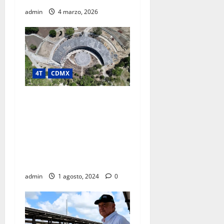
admin
4 marzo, 2026
4T
CDMX
PROYECTO CHAPULTEPEC
LLEVA DESARROLLO
CULTURAL Y AMBIENTAL A
COLONIAS POPULARES;
REGISTRA AVANCE DE 92
POR CIENTO
admin
1 agosto, 2024
0