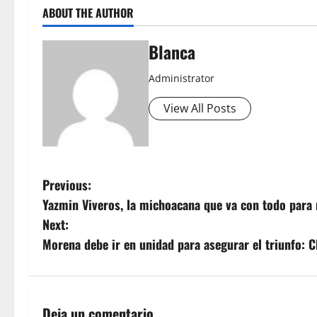
ABOUT THE AUTHOR
Blanca
Administrator
View All Posts
P
Previous:
Yazmin Viveros, la michoacana que va con todo para 
o
Next:
s
Morena debe ir en unidad para asegurar el triunfo: 
t
n
Deja un comentario