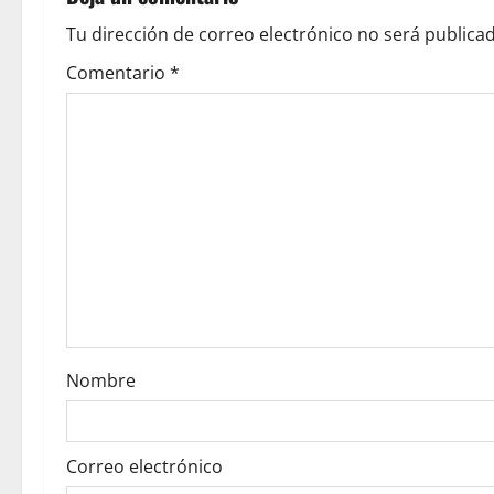
a
Tu dirección de correo electrónico no será publicad
v
Comentario
*
i
g
a
t
i
o
Nombre
n
Correo electrónico