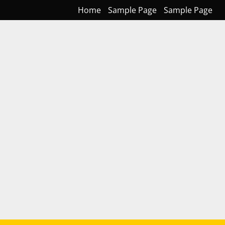
Home
Sample Page
Sample Page