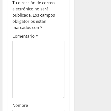
i
Tu dirección de correo
g
electrónico no será
publicada.
Los campos
a
obligatorios están
marcados con
*
t
Comentario
*
i
o
n
Nombre