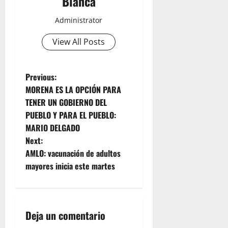
Blanca
Administrator
View All Posts
P
Previous:
MORENA ES LA OPCIÓN PARA
o
TENER UN GOBIERNO DEL
PUEBLO Y PARA EL PUEBLO:
s
MARIO DELGADO
t
Next:
AMLO: vacunación de adultos
n
mayores inicia este martes
a
v
Deja un comentario