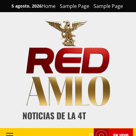
Skip
Home
Sample Page
Sample Page
5 agosto, 2026
to
content
NOTICIAS DE LA 4T
EN VIVO