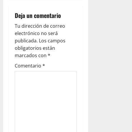
i
Deja un comentario
g
Tu dirección de correo
a
electrónico no será
publicada.
Los campos
t
obligatorios están
i
marcados con
*
Comentario
*
o
n