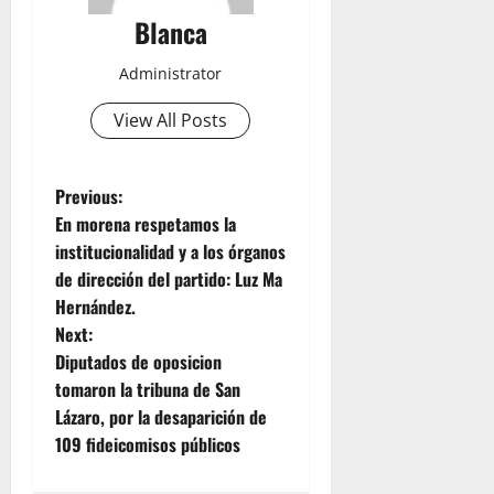
Blanca
Administrator
View All Posts
P
Previous:
En morena respetamos la
o
institucionalidad y a los órganos
de dirección del partido: Luz Ma
s
Hernández.
t
Next:
Diputados de oposicion
n
tomaron la tribuna de San
Lázaro, por la desaparición de
a
109 fideicomisos públicos
v