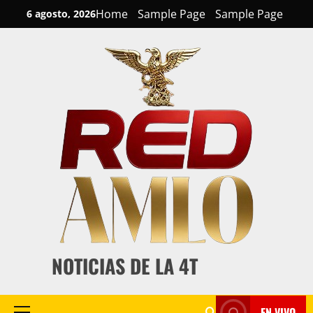
Skip
Home
Sample Page
Sample Page
6 agosto, 2026
to
content
NOTICIAS DE LA 4T
EN VIVO