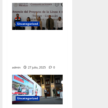
Uncategorized
El recurso público jamás
debe ir a los bolsillos de un
gobernante, es para obras y
programas sociales:
Sheinbaum
admin
27 julio, 2025
0
Uncategorized