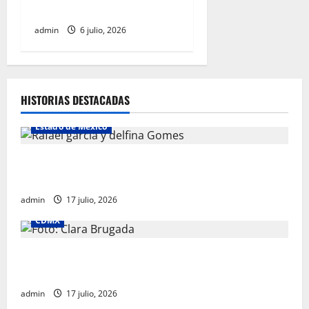
en Nezahualcóyotl
admin
6 julio, 2026
HISTORIAS DESTACADAS
Estado de México
Rafael García destaca transparencia y justicia social
desde la Sindicatura de Ecatepec
admin
17 julio, 2026
CDMX
Clara Brugada destaca impacto económico y
turístico del Mundial 2026 en la Ciudad de México
admin
17 julio, 2026