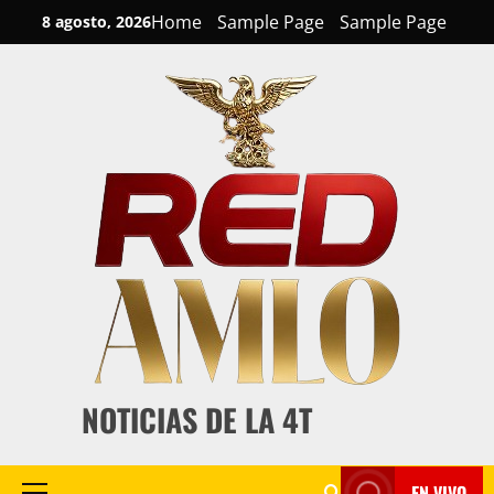
Skip
Home
Sample Page
Sample Page
8 agosto, 2026
to
content
NOTICIAS DE LA 4T
EN VIVO