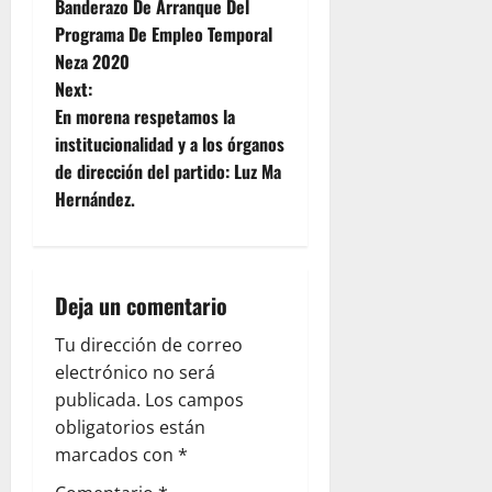
Banderazo De Arranque Del
s
Programa De Empleo Temporal
t
Neza 2020
Next:
n
En morena respetamos la
institucionalidad y a los órganos
a
de dirección del partido: Luz Ma
v
Hernández.
i
g
Deja un comentario
a
Tu dirección de correo
electrónico no será
t
publicada.
Los campos
i
obligatorios están
marcados con
*
o