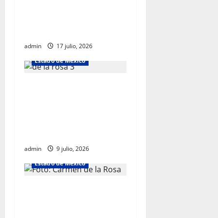
transparencia y justicia
social desde la Sindicatura
de Ecatepec
admin
17 julio, 2026
Estado de México
Carmen de la Rosa destaca
al Parque Ecológico Lago de
Texcoco como un modelo de
conservación, deporte y
convivencia social
admin
9 julio, 2026
Estado de México
Carmen de la Rosa se
perfila como la aspirante
más competitiva de Morena