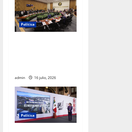
Política
INE aprueba multa contra
México Tiene Vida por
participación de ministros
de culto en su proceso de
registro
admin
16 julio, 2026
Política
Gobierno federal destinará