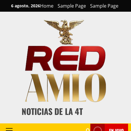
Skip
Home
Sample Page
Sample Page
6 agosto, 2026
to
content
NOTICIAS DE LA 4T
EN VIVO