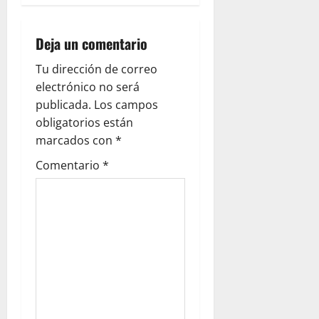
i
g
Deja un comentario
a
Tu dirección de correo
electrónico no será
t
publicada.
Los campos
i
obligatorios están
marcados con
*
o
Comentario
*
n