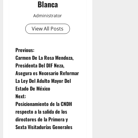
Blanca
Administrator
View All Posts
P
Previous:
Carmen De La Rosa Mendoza,
o
Presidenta Del DIF Neza,
Asegura es Necesario Reformar
s
La Ley Del Adulto Mayor Del
t
Estado De México
Next:
n
Posicionamiento de la CNDH
respecto a la salida de los
a
directores de la Primera y
v
Sexta Visitadurías Generales