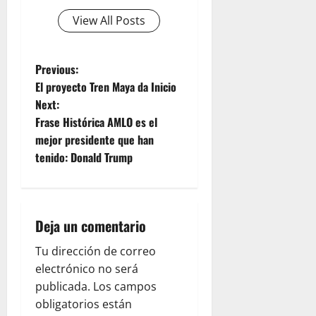
View All Posts
P
Previous:
El proyecto Tren Maya da Inicio
o
Next:
Frase Histórica AMLO es el
s
mejor presidente que han
t
tenido: Donald Trump
n
a
Deja un comentario
v
Tu dirección de correo
electrónico no será
i
publicada.
Los campos
g
obligatorios están