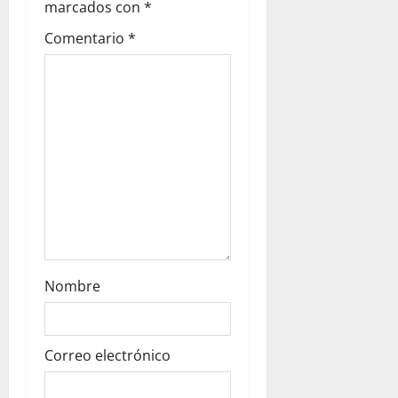
marcados con
*
a
Comentario
*
t
i
o
n
Nombre
Correo electrónico