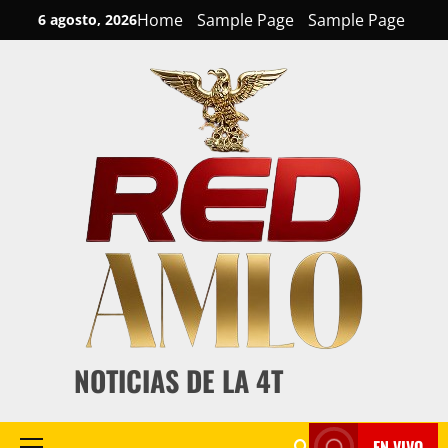
Skip
Home
Sample Page
Sample Page
6 agosto, 2026
to
content
NOTICIAS DE LA 4T
EN VIVO