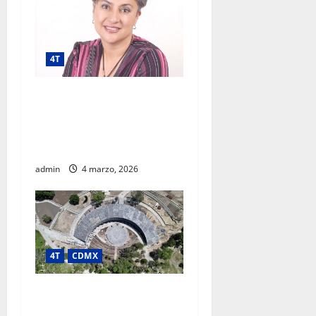
4T
Megaproyecto con
prospectiva: luces, sombras
y lecciones del AIFA según
experta regional
admin
4 marzo, 2026
4T
CDMX
PROYECTO CHAPULTEPEC
LLEVA DESARROLLO