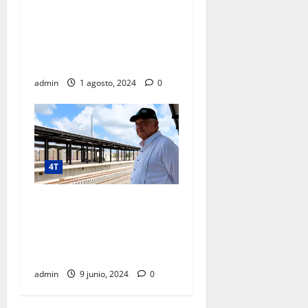
CULTURAL Y AMBIENTAL A
COLONIAS POPULARES;
REGISTRA AVANCE DE 92
POR CIENTO
admin
1 agosto, 2024
0
4T
“Vamos a entregar buenas
cuentas al pueblo de
México”, afirma presidente
al supervisar Tren Maya
admin
9 junio, 2024
0