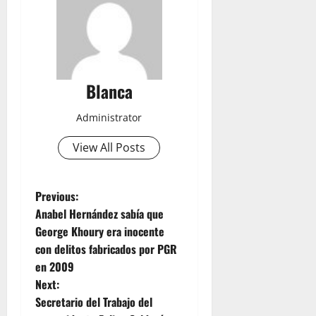
Blanca
Administrator
View All Posts
P
Previous:
Anabel Hernández sabía que
o
George Khoury era inocente
con delitos fabricados por PGR
s
en 2009
t
Next:
Secretario del Trabajo del