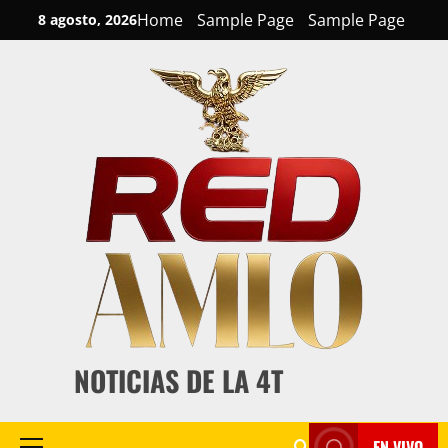
Skip
Home
Sample Page
Sample Page
8 agosto, 2026
to
content
NOTICIAS DE LA 4T
EN VIVO