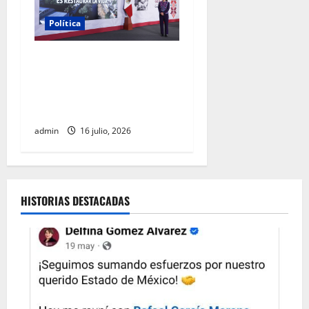
Política
Gobierno federal destinará
20 mil mdp para recuperar
los ríos Atoyac, Lerma-
Santiago y Tula
admin
16 julio, 2026
HISTORIAS DESTACADAS