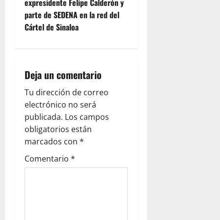
n
expresidente Felipe Calderón y
parte de SEDENA en la red del
a
Cártel de Sinaloa
v
i
Deja un comentario
g
Tu dirección de correo
a
electrónico no será
publicada.
Los campos
t
obligatorios están
i
marcados con
*
Comentario
*
o
n