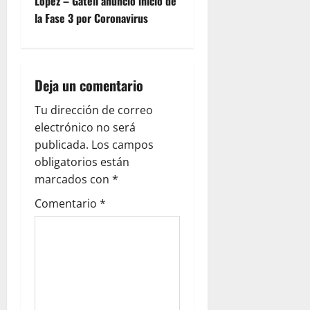
López – Gatell anuncio inicio de
t
la Fase 3 por Coronavirus
n
a
Deja un comentario
v
Tu dirección de correo
electrónico no será
i
publicada.
Los campos
g
obligatorios están
marcados con
*
a
Comentario
*
t
i
o