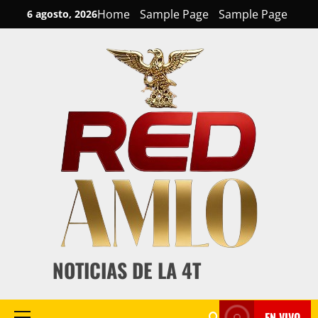
Skip
Home
Sample Page
Sample Page
6 agosto, 2026
to
content
NOTICIAS DE LA 4T
EN VIVO