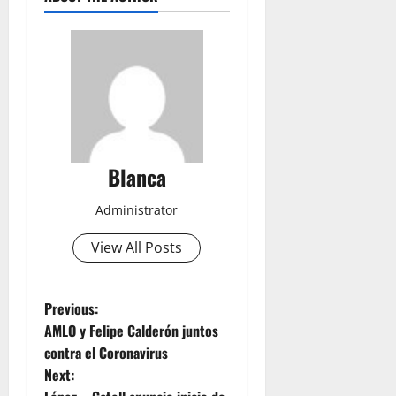
Blanca
Administrator
View All Posts
P
Previous:
AMLO y Felipe Calderón juntos
o
contra el Coronavirus
Next:
s