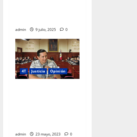
Codhem, propone reformar
el régimen de condominios
en México
admin
9 julio, 2025
0
4T
Justicia
Opinión
La seguridad nacional es
facultad del Ejecutivo, la
SCJN está fuera del marco
legal en abierto papel
“opositor”: Dr. Rafael
Echazarreta
admin
23 mayo, 2023
0