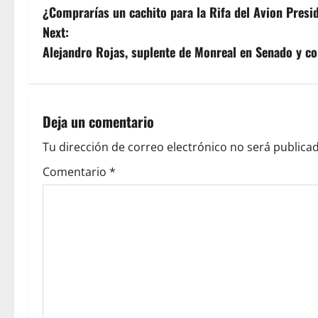
¿Comprarías un cachito para la Rifa del Avion Presi
o
Next:
s
Alejandro Rojas, suplente de Monreal en Senado y con
t
n
Deja un comentario
a
Tu dirección de correo electrónico no será publicad
v
Comentario
*
i
g
a
t