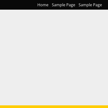
Home
Sample Page
Sample Page