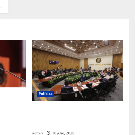
Política
 de Ernesto
tegia de
INE aprueba multa contra México Tiene
Vida por participación de ministros de
culto en su proceso de registro
admin
16 julio, 2026