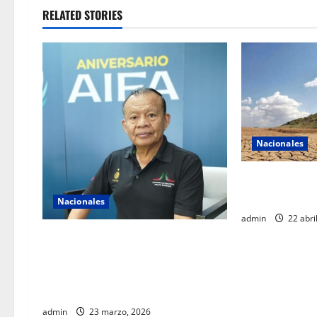
RELATED STORIES
Nacionales
La sequía azota
extendiendo a
Nacionales
admin
22 abri
AIFA supera 18 millones de
pasajeros a cuatro años de
operación y alista sus servicios de
cara al Mundial 2026
admin
23 marzo, 2026