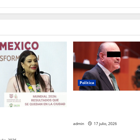
Política
Morena sostiene que captura
Ruffo corresponde a la estra
investigación de la FGR
da destaca impacto
 turístico del Mundial 2026
admin
17 julio, 2026
d de México