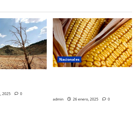
Nacionales
Sheinbaum envía al Congreso de la
 al país y se está
Unión reforma constitucional para
celeradamente
proteger el maíz mexicano
l, 2025
0
admin
26 enero, 2025
0