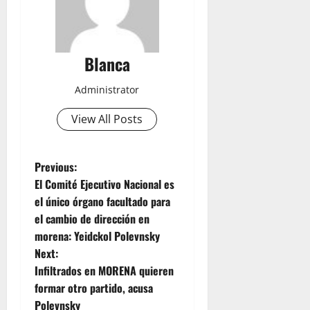
Blanca
Administrator
View All Posts
P
Previous:
El Comité Ejecutivo Nacional es
o
el único órgano facultado para
el cambio de dirección en
s
morena: Yeidckol Polevnsky
t
Next:
Infiltrados en MORENA quieren
n
formar otro partido, acusa
Polevnsky