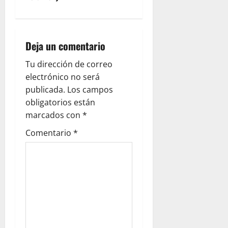
a
v
i
Deja un comentario
g
Tu dirección de correo
electrónico no será
a
publicada.
Los campos
obligatorios están
t
marcados con
*
i
Comentario
*
o
n