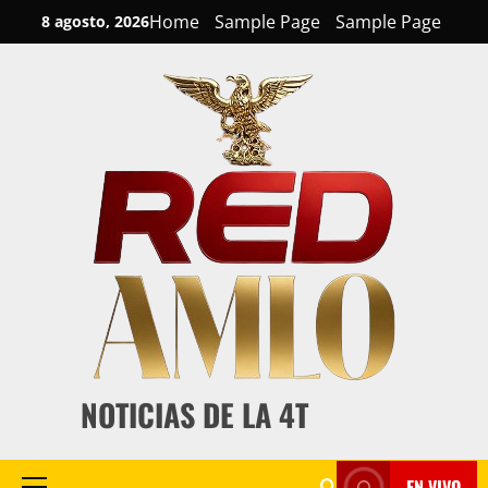
Skip
Home
Sample Page
Sample Page
8 agosto, 2026
to
content
NOTICIAS DE LA 4T
EN VIVO