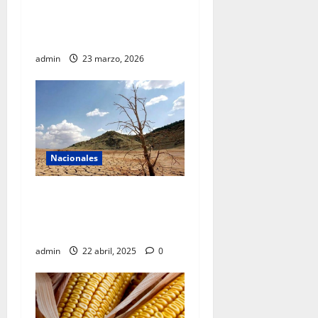
operación y alista sus
servicios de cara al Mundial
2026
admin
23 marzo, 2026
Nacionales
La sequía azota al país y se
está extendiendo
aceleradamente
admin
22 abril, 2025
0