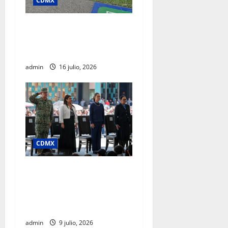
CDMX
SSC realiza jornada de
adopción en la Glorieta de
Insurgentes
admin
16 julio, 2026
CDMX
Clara Brugada afirma que
junio registró la cifra más
baja de homicidios en 15
años, en pleno Mundial
admin
9 julio, 2026