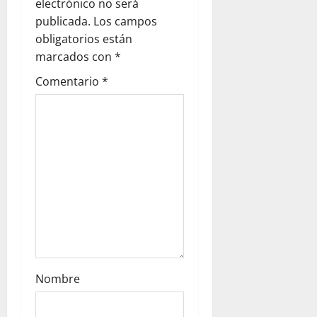
g
electrónico no será
publicada.
Los campos
a
obligatorios están
marcados con
*
t
Comentario
*
i
o
n
Nombre