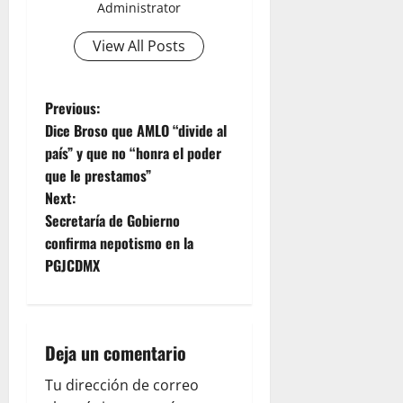
Administrator
View All Posts
P
Previous:
Dice Broso que AMLO “divide al
o
país” y que no “honra el poder
que le prestamos”
s
Next:
t
Secretaría de Gobierno
confirma nepotismo en la
n
PGJCDMX
a
v
Deja un comentario
i
Tu dirección de correo