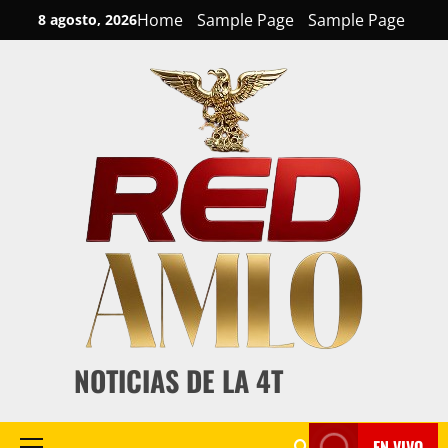
Skip
Home
Sample Page
Sample Page
8 agosto, 2026
to
content
NOTICIAS DE LA 4T
EN VIVO