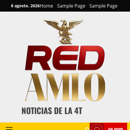
Skip
Home
Sample Page
Sample Page
8 agosto, 2026
to
content
NOTICIAS DE LA 4T
EN VIVO