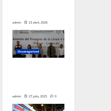
aclaraciones a Chihuahua
por colaboración con EU
fuera del marco legal
admin
23 abril, 2026
Uncategorized
El recurso público jamás
debe ir a los bolsillos de un
gobernante, es para obras y
programas sociales:
Sheinbaum
admin
27 julio, 2025
0