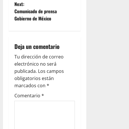
t
Next:
Comunicado de prensa
n
Gobierno de México
a
v
Deja un comentario
i
Tu dirección de correo
g
electrónico no será
publicada.
Los campos
a
obligatorios están
marcados con
*
t
Comentario
*
i
o
n