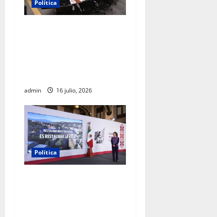
Política
INE aprueba multa contra
México Tiene Vida por
participación de ministros
de culto en su proceso de
registro
admin
16 julio, 2026
Política
Gobierno federal destinará
20 mil mdp para recuperar
los ríos Atoyac, Lerma-
Santiago y Tula