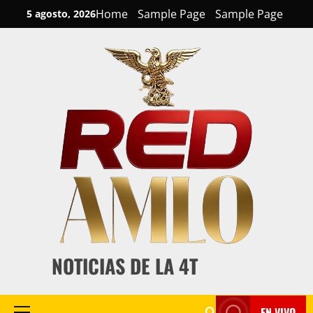
Skip
Home
Sample Page
Sample Page
5 agosto, 2026
to
content
NOTICIAS DE LA 4T
EN VIVO