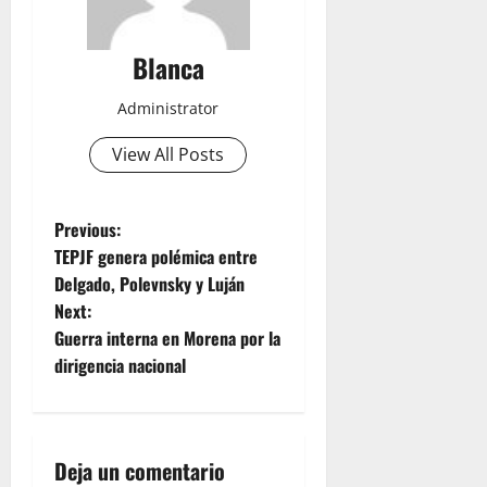
Blanca
Administrator
View All Posts
P
Previous:
TEPJF genera polémica entre
o
Delgado, Polevnsky y Luján
Next:
s
Guerra interna en Morena por la
t
dirigencia nacional
n
a
Deja un comentario