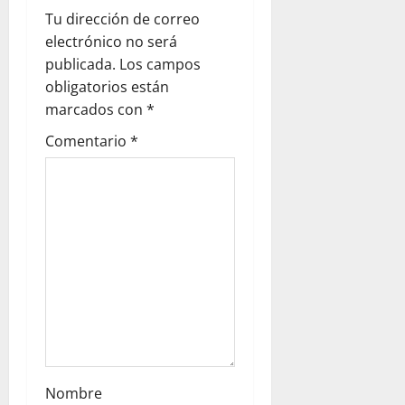
v
Tu dirección de correo
electrónico no será
i
publicada.
Los campos
g
obligatorios están
marcados con
*
a
Comentario
*
t
i
o
n
Nombre