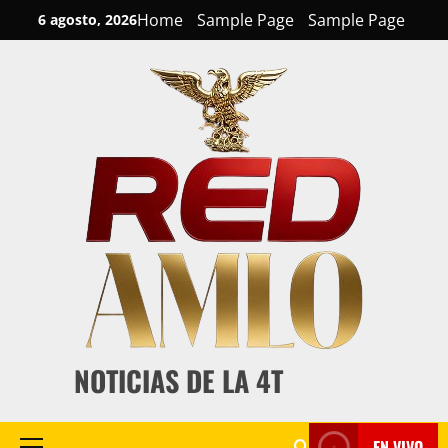
Skip
Home
Sample Page
Sample Page
6 agosto, 2026
to
content
NOTICIAS DE LA 4T
EN VIVO