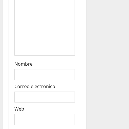
i
o
n
Nombre
Correo electrónico
Web