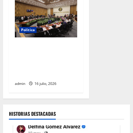
Política
INE aprueba multa contra
México Tiene Vida por
participación de ministros
de culto en su proceso de
registro
admin
16 julio, 2026
HISTORIAS DESTACADAS