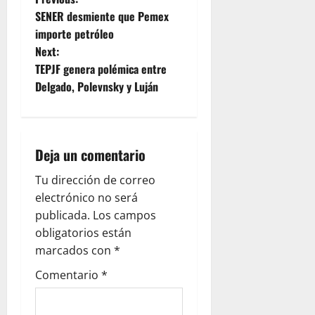
P
SENER desmiente que Pemex
o
importe petróleo
Next:
s
TEPJF genera polémica entre
t
Delgado, Polevnsky y Luján
n
a
Deja un comentario
v
Tu dirección de correo
electrónico no será
i
publicada.
Los campos
g
obligatorios están
marcados con
*
a
Comentario
*
t