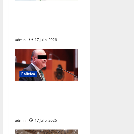
Clara Brugada destaca
impacto económico y
turístico del Mundial 2026
en la Ciudad de México
admin
17 julio, 2026
Política
Morena sostiene que
captura de Ernesto Ruffo
corresponde a la estrategia
de investigación de la FGR
admin
17 julio, 2026