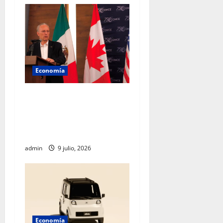
Economía
Empresarios mexicanos
plantean blindar al T-MEC
frente a nuevos aranceles de
EU
admin
9 julio, 2026
Economía