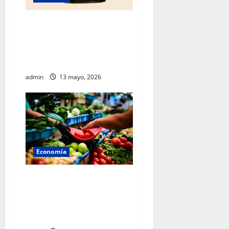
México acelera hacia el
futuro: Sheinbaum presenta
Olinia, el nuevo vehículo
eléctrico nacional
admin
13 mayo, 2026
Economía
Gobierno federal mantiene
control inflacionario y
refuerza medidas para
cuidar la economía familiar