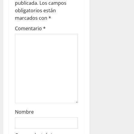
g
publicada.
Los campos
obligatorios están
a
marcados con
*
t
Comentario
*
i
o
n
Nombre