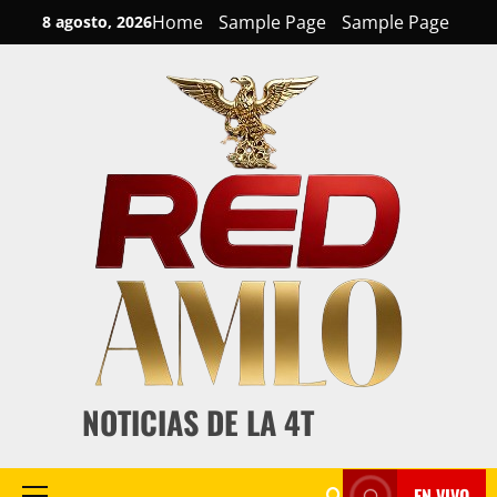
Skip
Home
Sample Page
Sample Page
8 agosto, 2026
to
content
NOTICIAS DE LA 4T
EN VIVO