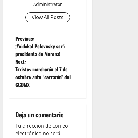
Administrator
View All Posts
P
Previous:
¡Yeidckol Polevnsky será
o
presidenta de Morena!
Next:
s
Taxistas marcharán el 7 de
t
octubre ante “cerrazón” del
GCDMX
n
a
Deja un comentario
v
Tu dirección de correo
i
electrónico no será