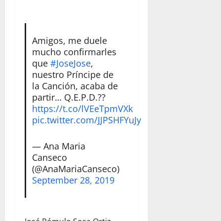
Amigos, me duele
mucho confirmarles
que
#JoseJose
,
nuestro Príncipe de
la Canción, acaba de
partir… Q.E.P.D.??
https://t.co/lVEeTpmVXk
pic.twitter.com/JJPSHFYuJy
— Ana Maria
Canseco
(@AnaMariaCanseco)
September 28, 2019