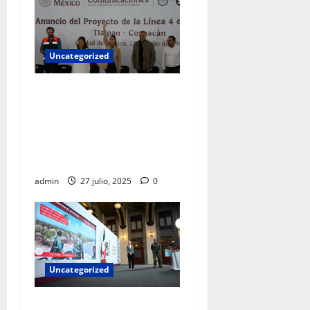
Uncategorized
El recurso público jamás
debe ir a los bolsillos de un
gobernante, es para obras y
programas sociales:
Sheinbaum
admin
27 julio, 2025
0
Uncategorized
Sheinbaum anuncia inicio de