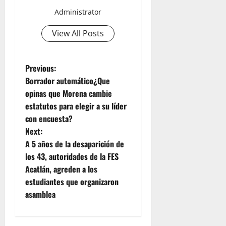
Administrator
View All Posts
P
Previous:
Borrador automático¿Que
o
opinas que Morena cambie
estatutos para elegir a su líder
s
con encuesta?
t
Next:
A 5 años de la desaparición de
n
los 43, autoridades de la FES
Acatlán, agreden a los
a
estudiantes que organizaron
v
asamblea
i