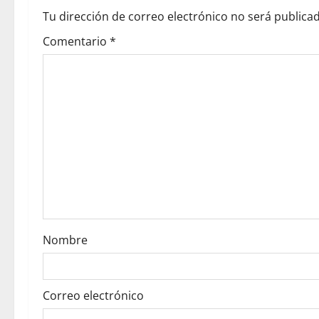
a
Tu dirección de correo electrónico no será publicad
v
Comentario
*
i
g
a
t
i
o
Nombre
n
Correo electrónico