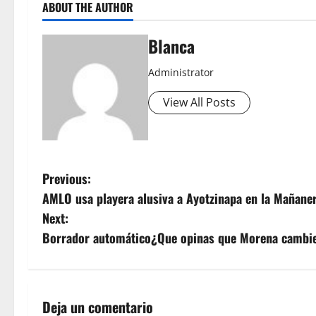
ABOUT THE AUTHOR
Blanca
Administrator
View All Posts
P
Previous:
AMLO usa playera alusiva a Ayotzinapa en la Mañane
o
Next:
s
Borrador automático¿Que opinas que Morena cambie e
t
n
Deja un comentario