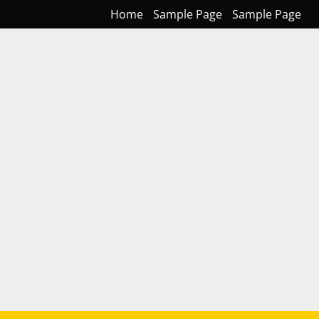
Home
Sample Page
Sample Page