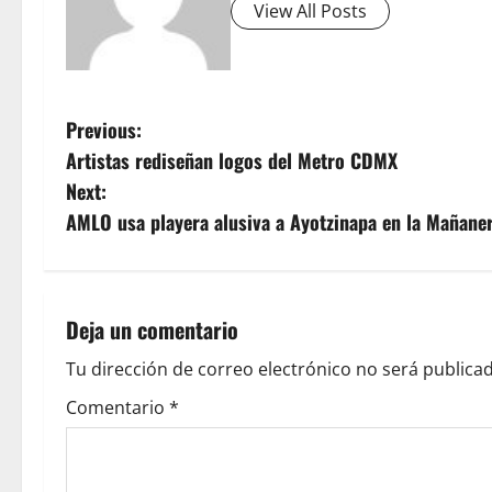
View All Posts
P
Previous:
Artistas rediseñan logos del Metro CDMX
o
Next:
s
AMLO usa playera alusiva a Ayotzinapa en la Mañane
t
n
Deja un comentario
a
Tu dirección de correo electrónico no será publicad
v
Comentario
*
i