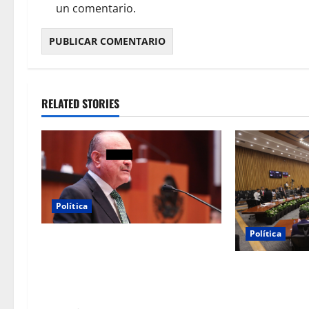
un comentario.
RELATED STORIES
Política
Política
Morena sostiene que captura de
Ernesto Ruffo corresponde a la
INE aprueba m
estrategia de investigación de la
Tiene Vida por
FGR
ministros de c