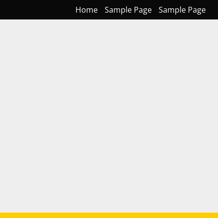
Home
Sample Page
Sample Page