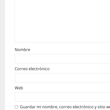
g
a
t
i
o
Nombre
n
Correo electrónico
Web
Guardar mi nombre, correo electrónico y sitio 