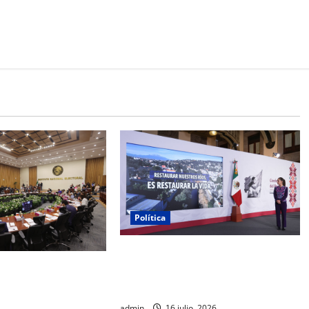
Política
Gobierno federal destinará 20 mil
ulta contra México
mdp para recuperar los ríos
 participación de
Atoyac, Lerma-Santiago y Tula
ulto en su proceso
admin
16 julio, 2026