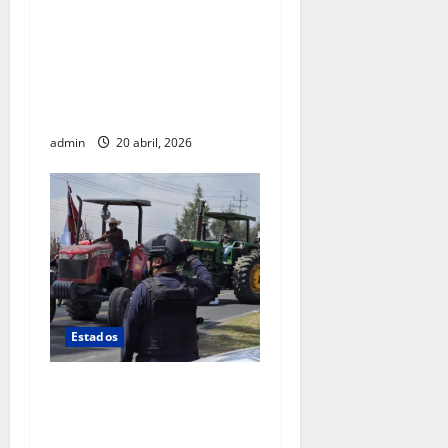
Gobierno federal investiga
intervención de agentes
estadounidenses en
operativo realizado en
Chihuahua
admin
20 abril, 2026
Estados
Productores y
transportistas toman
carreteras en protesta por