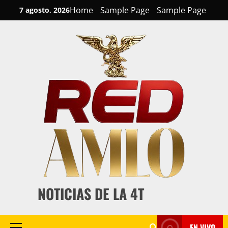
Skip
Home
Sample Page
Sample Page
7 agosto, 2026
to
content
NOTICIAS DE LA 4T
EN VIVO