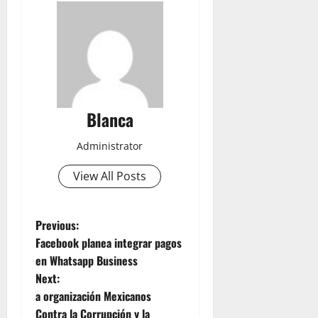
Blanca
Administrator
View All Posts
P
Previous:
Facebook planea integrar pagos
o
en Whatsapp Business
Next:
s
a organización Mexicanos
Contra la Corrupción y la