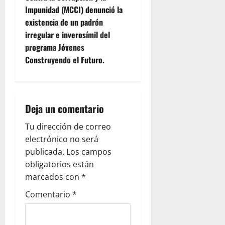
t
Impunidad (MCCI) denunció la
n
existencia de un padrón
irregular e inverosímil del
a
programa Jóvenes
v
Construyendo el Futuro.
i
g
Deja un comentario
a
Tu dirección de correo
electrónico no será
t
publicada.
Los campos
i
obligatorios están
marcados con
*
o
Comentario
*
n