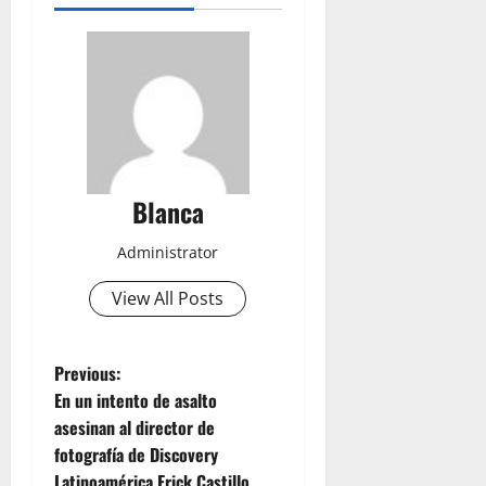
Blanca
Administrator
View All Posts
P
Previous:
En un intento de asalto
o
asesinan al director de
fotografía de Discovery
s
Latinoamérica Erick Castillo