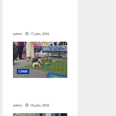
Clara Brugada destaca
impacto económico y
turístico del Mundial 2026
en la Ciudad de México
admin
17 julio, 2026
CDMX
SSC realiza jornada de
adopción en la Glorieta de
Insurgentes
admin
16 julio, 2026