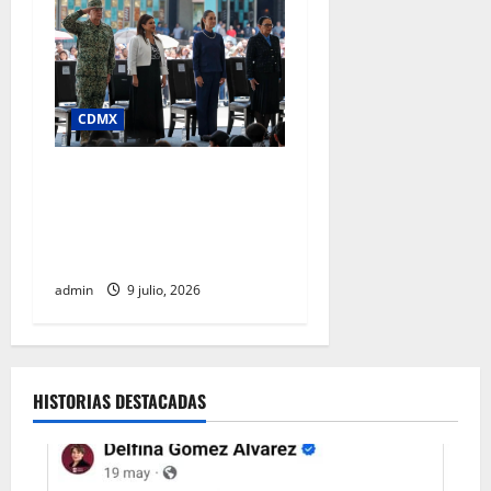
CDMX
Clara Brugada afirma que
junio registró la cifra más
baja de homicidios en 15
años, en pleno Mundial
admin
9 julio, 2026
HISTORIAS DESTACADAS