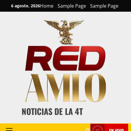
Skip
Home
Sample Page
Sample Page
6 agosto, 2026
to
content
NOTICIAS DE LA 4T
EN VIVO