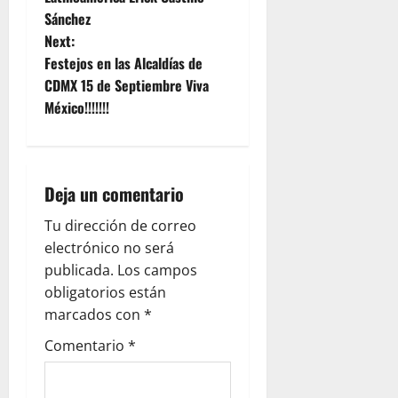
t
Sánchez
Next:
n
Festejos en las Alcaldías de
CDMX 15 de Septiembre Viva
a
México!!!!!!!
v
i
Deja un comentario
g
Tu dirección de correo
a
electrónico no será
publicada.
Los campos
t
obligatorios están
i
marcados con
*
Comentario
*
o