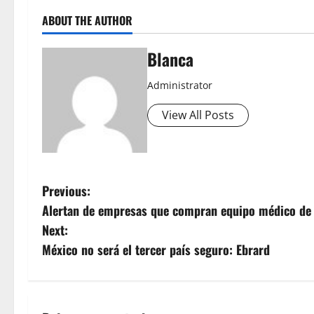
ABOUT THE AUTHOR
Blanca
Administrator
View All Posts
P
Previous:
Alertan de empresas que compran equipo médico de E
o
Next:
s
México no será el tercer país seguro: Ebrard
t
n