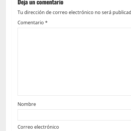
Deja un comentario
a
Tu dirección de correo electrónico no será publicad
v
Comentario
*
i
g
a
t
i
o
Nombre
n
Correo electrónico