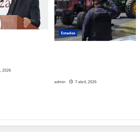
Estados
al investiga
e agentes
Productores y transportistas
es en operativo
toman carreteras en protesta por
Chihuahua
falta de soluciones
l, 2026
gubernamentales
admin
7 abril, 2026