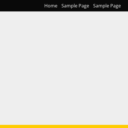
Home
Sample Page
Sample Page