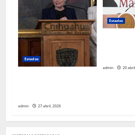
Estados
Gobierno feder
intervención d
estadounidens
realizado en 
Estados
admin
20 abri
Silencio total: Maru Campos no
responde sobre muerte de agentes
estadounidenses ni cambios en su
gabinete
admin
27 abril, 2026