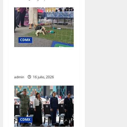
CDMX
SSC realiza jornada de
adopción en la Glorieta de
Insurgentes
admin
16 julio, 2026
CDMX