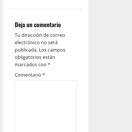
n
a
Deja un comentario
v
Tu dirección de correo
i
electrónico no será
g
publicada.
Los campos
obligatorios están
a
marcados con
*
t
Comentario
*
i
o
n