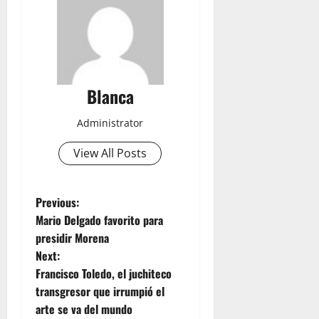
Blanca
Administrator
View All Posts
P
Previous:
Mario Delgado favorito para
o
presidir Morena
Next:
s
Francisco Toledo, el juchiteco
t
transgresor que irrumpió el
arte se va del mundo