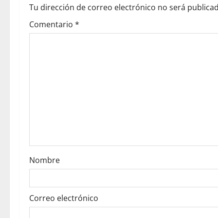
a
Tu dirección de correo electrónico no será publicad
v
Comentario
*
i
g
a
t
i
o
Nombre
n
Correo electrónico