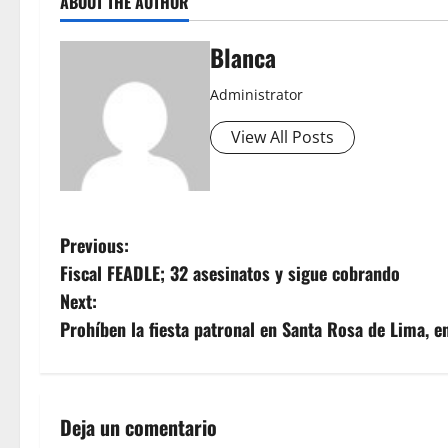
ABOUT THE AUTHOR
Blanca
Administrator
View All Posts
P
Previous:
Fiscal FEADLE; 32 asesinatos y sigue cobrando
o
Next:
s
Prohíben la fiesta patronal en Santa Rosa de Lima, e
t
n
Deja un comentario