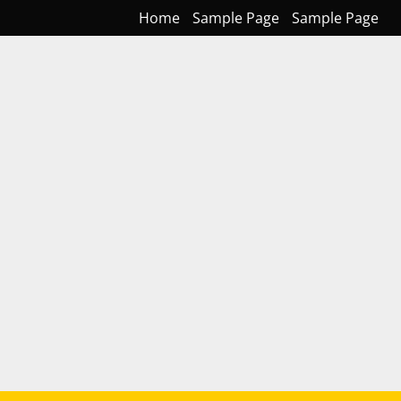
Home
Sample Page
Sample Page