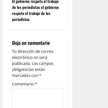
El gobierno respeta el trabajo
t
de los periodistas el gobierno
respeta el trabajo de los
n
periodistas
a
v
Deja un comentario
i
Tu dirección de correo
g
electrónico no será
publicada.
Los campos
a
obligatorios están
marcados con
*
t
Comentario
*
i
o