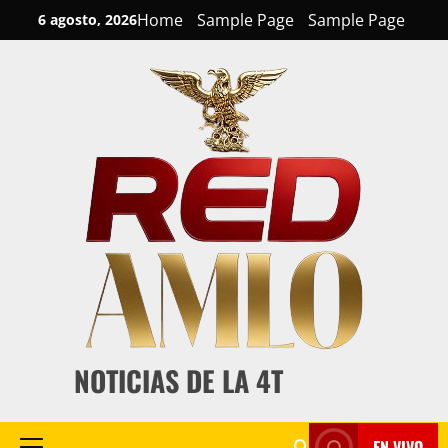
Skip
Home
Sample Page
Sample Page
6 agosto, 2026
to
content
NOTICIAS DE LA 4T
EN VIVO