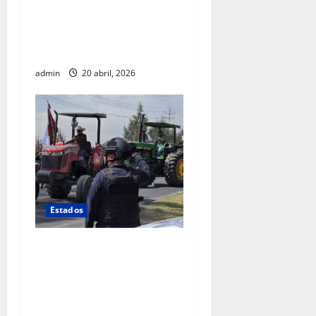
intervención de agentes
estadounidenses en
operativo realizado en
Chihuahua
admin
20 abril, 2026
Estados
Productores y
transportistas toman
carreteras en protesta por
falta de soluciones