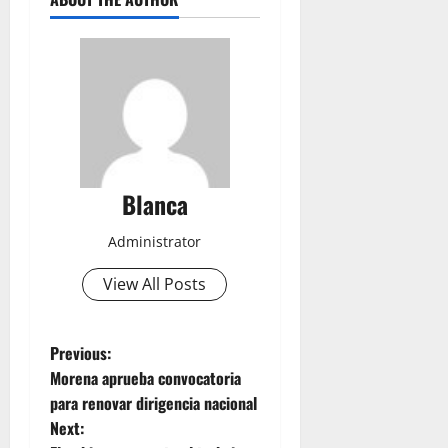
Blanca
Administrator
View All Posts
P
Previous:
Morena aprueba convocatoria
o
para renovar dirigencia nacional
Next:
s