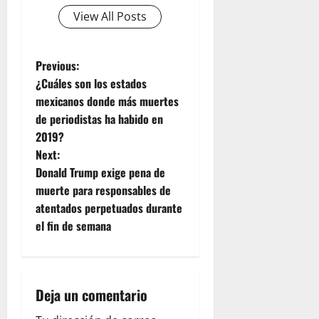
View All Posts
P
Previous:
¿Cuáles son los estados
o
mexicanos donde más muertes
de periodistas ha habido en
s
2019?
t
Next:
Donald Trump exige pena de
n
muerte para responsables de
atentados perpetuados durante
a
el fin de semana
v
i
Deja un comentario
g