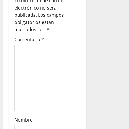
Tu dirección de correo
a
electrónico no será
publicada.
Los campos
t
obligatorios están
i
marcados con
*
Comentario
*
o
n
Nombre