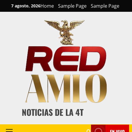
Skip
Home
Sample Page
Sample Page
7 agosto, 2026
to
content
NOTICIAS DE LA 4T
EN VIVO