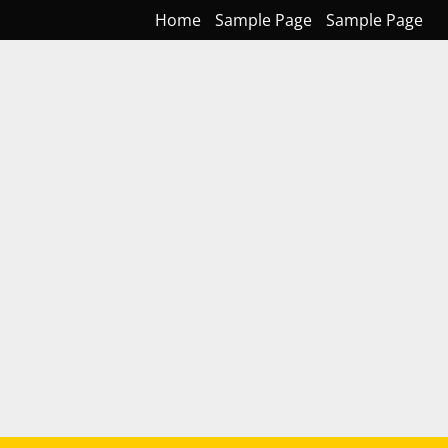
Home
Sample Page
Sample Page