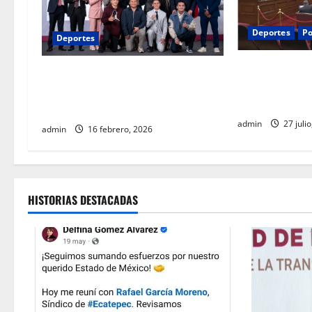
Deportes
Po
Deportes
Entre reclamos
Gobierno federal impulsa red
ciudadana, la 
nacional de boxeo gratuito para
elecciones en e
fortalecer la paz
admin
27 juli
admin
16 febrero, 2026
HISTORIAS DESTACADAS