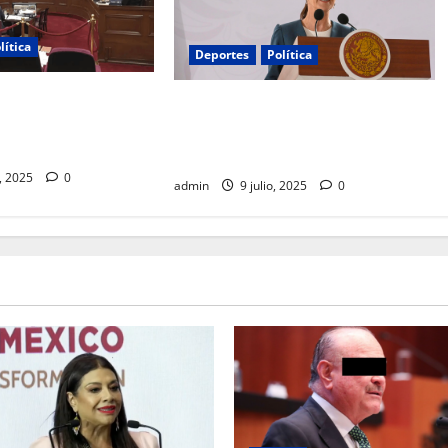
lítica
Deportes
Política
 y vigilancia
Sheinbaum pide construir un
Corte revisará
México donde hablen las palabras,
l Tribunal Electoral
no las balas
o, 2025
0
admin
9 julio, 2025
0