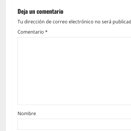
n
Deja un comentario
a
Tu dirección de correo electrónico no será publicad
v
Comentario
*
i
g
a
t
i
o
Nombre
n