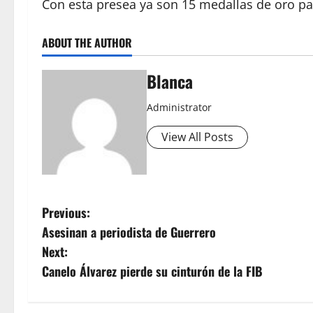
Con esta presea ya son 15 medallas de oro pa
ABOUT THE AUTHOR
Blanca
Administrator
View All Posts
P
Previous:
Asesinan a periodista de Guerrero
o
Next:
s
Canelo Álvarez pierde su cinturón de la FIB
t